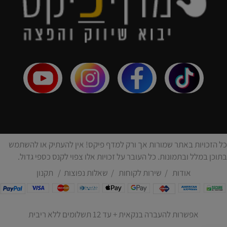
כל הזכויות באתר שמורות אך ורק למדף פיקס! אין להעתיק או להשתמש
בתוכן במלל ובתמונות. כל העובר על זכויות אלו צפוי לקנס כספי גדול.
אודות
/
שירות לקוחות
/
שאלות נפוצות
/
תקנון
אפשרות להעברה בנקאית + עד 12 תשלומים ללא ריבית