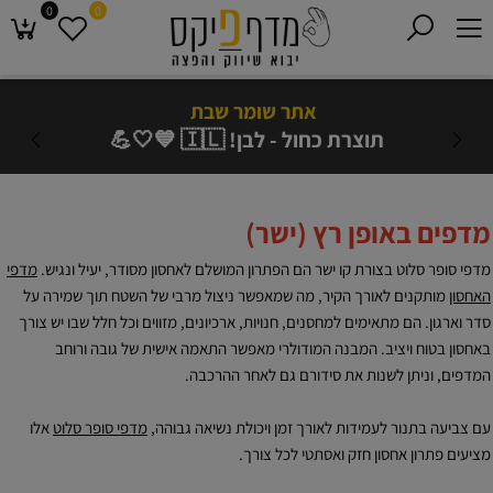
0
0
אתר שומר שבת
תוצרת כחול - לבן! 🇮🇱 💙🤍💪
מדפים באופן רץ (ישר)
מדפי סופר סלוט בצורת קו ישר הם הפתרון המושלם לאחסון מסודר, יעיל ונגיש.
מדפי
האחסון
מותקנים לאורך הקיר, מה שמאפשר ניצול מרבי של השטח תוך שמירה על
סדר וארגון. הם מתאימים למחסנים, חנויות, ארכיונים, מזווים וכל חלל שבו יש צורך
באחסון בטוח ויציב. המבנה המודולרי מאפשר התאמה אישית של גובה ורוחב
המדפים, וניתן לשנות את סידורם גם לאחר ההרכבה.
עם צביעה בתנור לעמידות לאורך זמן ויכולת נשיאה גבוהה,
מדפי סופר סלוט
אלו
מציעים פתרון אחסון חזק ואסתטי לכל צורך.