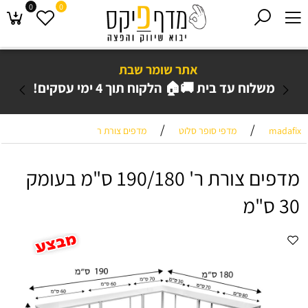
0
0
אתר שומר שבת
משלוח עד בית 🚚🏠 הלקוח תוך 4 ימי עסקים!
/
/
madafix
מדפי סופר סלוט
מדפים צורת ר
מדפים צורת ר' 190/180 ס"מ בעומק
30 ס"מ