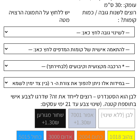
עומק: :
30 ס"מ
רוצים לשנות גובה / כמות
יש ללחוץ על התמונה הרצויה
קומות? :
מטה
לבן הוא הסטנדרט – רוצים לייחד את זה? שדרגו לצבע אישי
בתוספת קטנה. (שינוי צבע עד 21 ימי עסקים:
לבן (ללא שינוי)
אפור 7001
שחור מגורען
1.30₪+
1.30₪+
צהוב 1018
כתום 2004
אדום 3000
כחול 5015