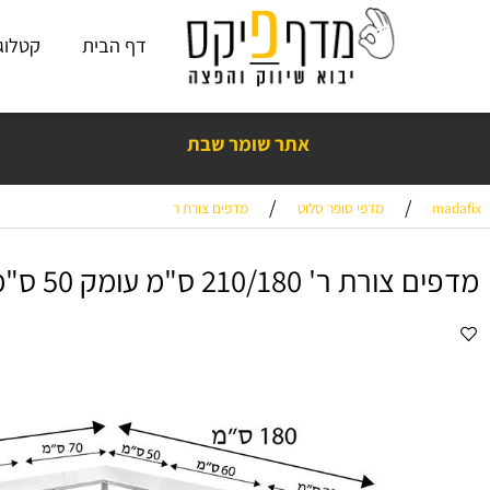
דף הבית
קטלוג פתרו
תוצרת כחול - לבן! 🇮🇱 💙🤍💪
אתר שומר שבת
/
/
מדפי סופר סלוט
מדפים צורת ר
ר' 210/180 ס"מ עומק 50 ס"מ