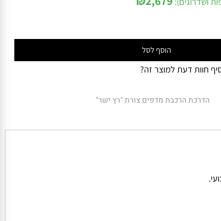
₪
2,679
ושדרוגים):
הוסף לסל
 חוות דעת למוצר זה?
הדרכת הרכבת מדפים צורת "רץ ישר"