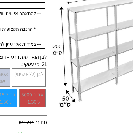
לבן הוא הסטנדרט – רוצים 
21 ימי עסקים:
לבן (ללא שינוי)
אפור 7001
.30₪+
אדום 3000
כחול 5015
1.30₪+
1.30₪+
מחיר:
₪
3,215