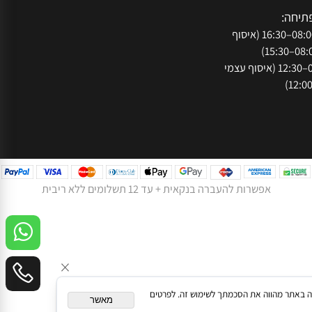
עקבו אחרינו ברשת:
050
073-
נתניה, רח' המסגר
חה:
א'-ה': 08:00–16:30 (איסוף
ו': 08:00–12:30 (איסוף עצמי
אפשרות להעברה בנקאית + עד 12 תשלומים ללא ריבית