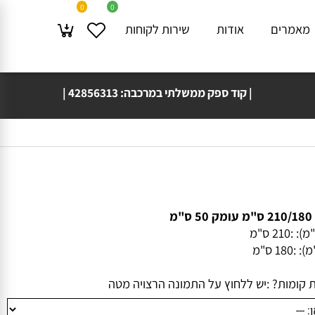
0
0
מרים
אודות
שירות לקוחות
| קוד ספק ממשלתי במרכבה: 42856313 |
💳🔒 אפשר להזמין גם באמצעות PayPal
 :
210 ס"מ
:
180 ס"מ
ומות? :
יש ללחוץ על התמונה הרצויה מטה