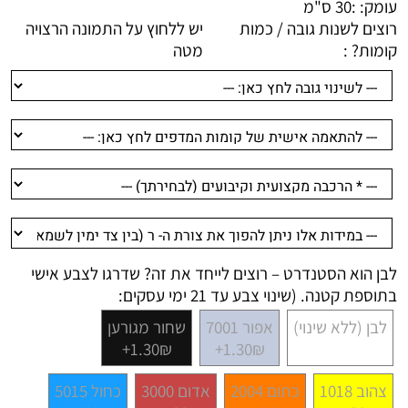
עומק: :
30 ס"מ
רוצים לשנות גובה / כמות
יש ללחוץ על התמונה הרצויה
קומות? :
מטה
לבן הוא הסטנדרט – רוצים לייחד את זה? שדרגו לצבע אישי
בתוספת קטנה. (שינוי צבע עד 21 ימי עסקים:
לבן (ללא שינוי)
אפור 7001
שחור מגורען
1.30₪+
1.30₪+
צהוב 1018
כתום 2004
אדום 3000
כחול 5015