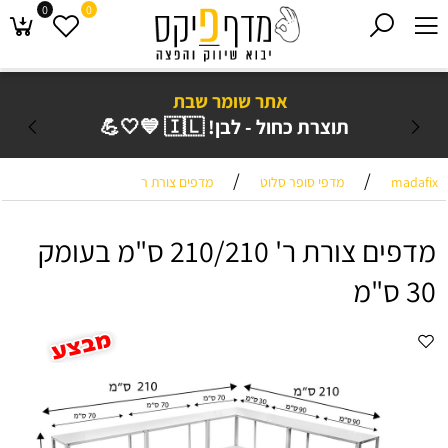
0
0
אתר שומר שבת
תוצרת כחול - לבן! 🇮🇱 
ך 4 ימי עסקים!
/
/
מדפים צורת ר
מדפי סופר סלוט
madafix
מדפים צורת ר' 210/210 ס"מ בעומק
30 ס"מ