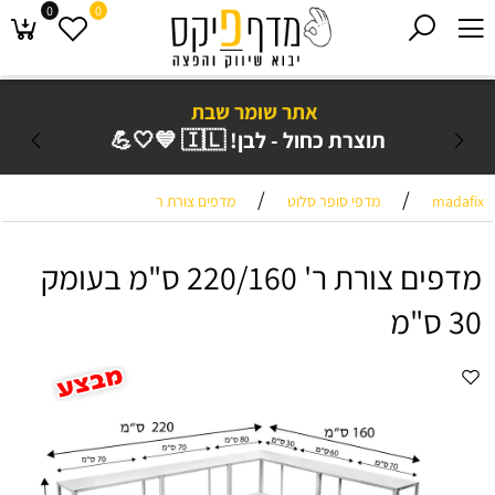
0
0
אתר שומר שבת
תוצרת כחול - לבן! 🇮🇱 💙🤍💪
/
/
madafix
מדפי סופר סלוט
מדפים צורת ר
מדפים צורת ר' 220/160 ס"מ בעומק
30 ס"מ