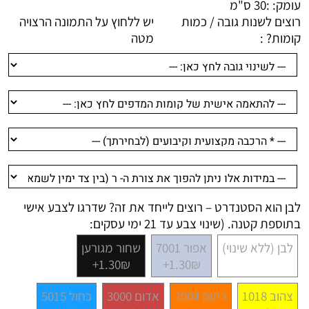
עומק: :
30 ס"מ
רוצים לשנות גובה / כמות
יש ללחוץ על התמונה הרצויה
קומות? :
מטה
לבן הוא הסטנדרט – רוצים לייחד את זה? שדרגו לצבע אישי
בתוספת קטנה. (שינוי צבע עד 21 ימי עסקים:
לבן (ללא שינוי)
אפור 7001
שחור מגורען
1.30₪+
1.30₪+
צהוב 1018
כתום 2004
אדום 3000
כחול 5015