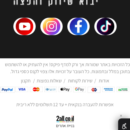
כל הזכויות באתר שמורות אך ורק למדף פיקס! אין להעתיק או להשתמש
בתוכן במלל ובתמונות. כל העובר על זכויות אלו צפוי לקנס כספי גדול.
אודות
/
שירות לקוחות
/
שאלות נפוצות
/
תקנון
אפשרות להעברה בנקאית + עד 12 תשלומים ללא ריבית
✕
בניית אתרים