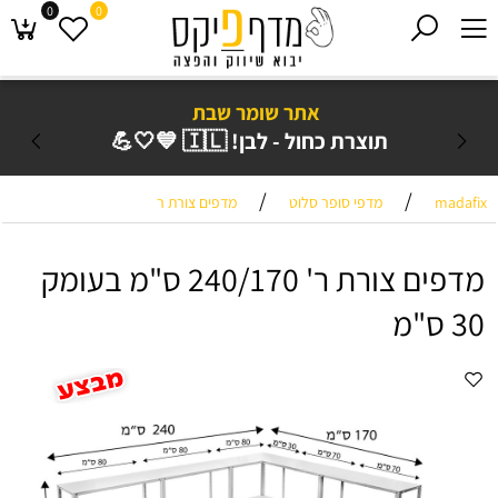
0
0
אתר שומר שבת
תוצרת כחול - לבן! 🇮🇱 💙🤍💪
/
/
madafix
מדפי סופר סלוט
מדפים צורת ר
מדפים צורת ר' 240/170 ס"מ בעומק
30 ס"מ