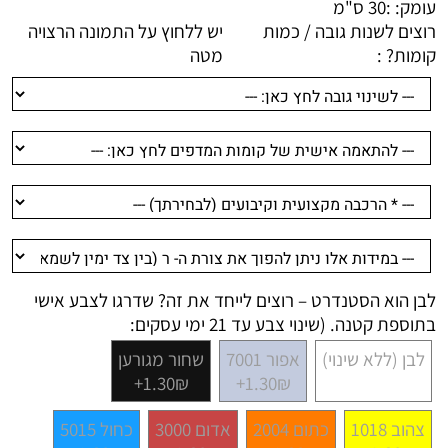
עומק: :
30 ס"מ
רוצים לשנות גובה / כמות
יש ללחוץ על התמונה הרצויה
קומות? :
מטה
לבן הוא הסטנדרט – רוצים לייחד את זה? שדרגו לצבע אישי
בתוספת קטנה. (שינוי צבע עד 21 ימי עסקים:
לבן (ללא שינוי)
אפור 7001
שחור מגורען
1.30₪+
1.30₪+
צהוב 1018
כתום 2004
אדום 3000
כחול 5015