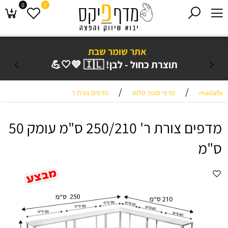
0
0
אתר שומר שבת
תוצרת כחול - לבן! 🇮🇱 💙🤍💪
/
/
madafix
מדפי סופר סלוט
מדפים צורת ר
מדפים צורת ר' 250/210 ס"מ עומק 50
ס"מ