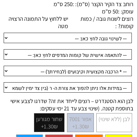
רוחב צד הקיר הקצר (ס"מ): :
250 ס"מ
עומק: :
50 ס"מ
רוצים לשנות גובה / כמות
יש ללחוץ על התמונה הרצויה
קומות? :
מטה
לבן הוא הסטנדרט – רוצים לייחד את זה? שדרגו לצבע אישי
בתוספת קטנה. (שינוי צבע עד 21 ימי עסקים:
לבן (ללא שינוי)
אפור 7001
שחור מגורען
1.30₪+
1.30₪+