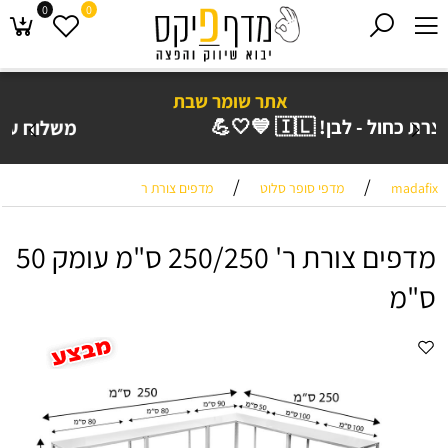
0
0
אתר שומר שבת
משלוח עד בית 🚚🏠 הלקוח תוך 4 ימי עסקים!
/
/
madafix
מדפי סופר סלוט
מדפים צורת ר
מדפים צורת ר' 250/250 ס"מ עומק 50
ס"מ