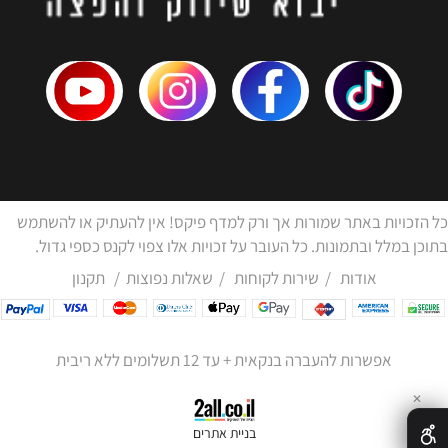
כל הזכויות באתר שמורות אך ורק למדף פיקס! אין להעתיק או להשתמש
בתוכן במלל ובתמונות. כל העובר על זכויות אלו צפוי לקנס כספי גדול.
אודות
/
שירות לקוחות
/
שאלות נפוצות
/
תקנון
אפשרות להעברה בנקאית + עד 12 תשלומים ללא ריבית
✕
בניית אתרים