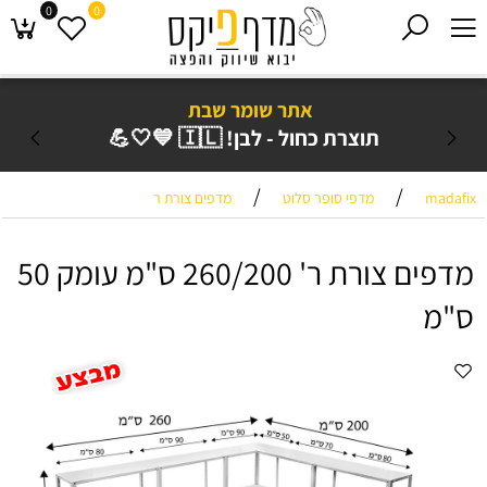
0
0
אתר שומר שבת
תוצרת כחול - לבן! 🇮🇱 💙🤍💪
/
/
madafix
מדפי סופר סלוט
מדפים צורת ר
מדפים צורת ר' 260/200 ס"מ עומק 50
ס"מ