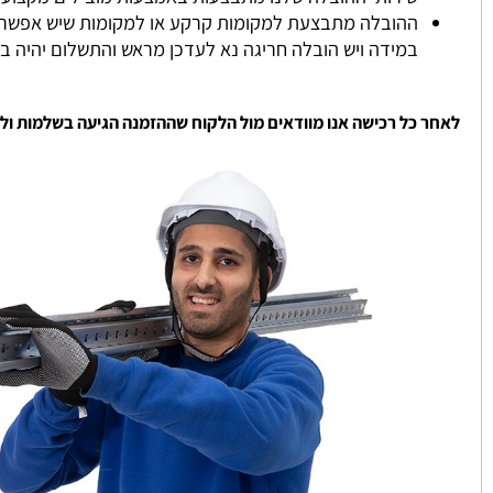
אנו מספקים לכם את המדפים עד 4 ימי עסקים.
במידה ונגמר במלאי ניצור איתכם קשר והמלאי מתעדכן ממוצע כ
שירותי ההובלה שלנו מתבצעות באמצעות מובילים מקצועיים שעו
ההובלה מתבצעת למקומות קרקע או למקומות שיש אפשרות להגי
במידה ויש הובלה חריגה נא לעדכן מראש והתשלום יהיה בהתאם
 כל רכישה אנו מוודאים מול הלקוח שההזמנה הגיעה בשלמות ולשביעו