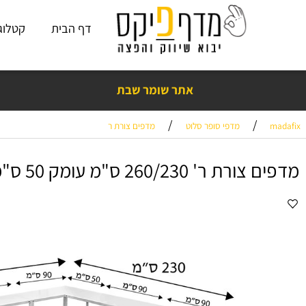
דף הבית
קטלוג פתרו
אתר שומר שבת
נים בראש שקט עם מדף פיקס! כמעט 15
שנות ניסיון
,
אלפי ביקורות חיוביות
❤️
/
/
מדפי סופר סלוט
מדפים צורת ר
ר' 260/230 ס"מ עומק 50 ס"מ