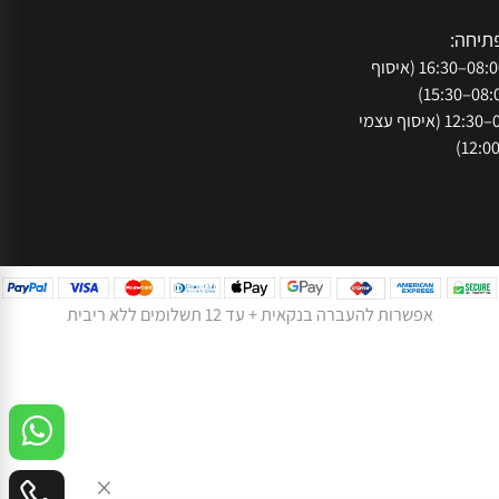
עקבו אחרינו ברשת:
050
073-
נתניה, רח' המסגר
חה:
א'-ה': 08:00–16:30 (איסוף
ו': 08:00–12:30 (איסוף עצמי
אפשרות להעברה בנקאית + עד 12 תשלומים ללא ריבית