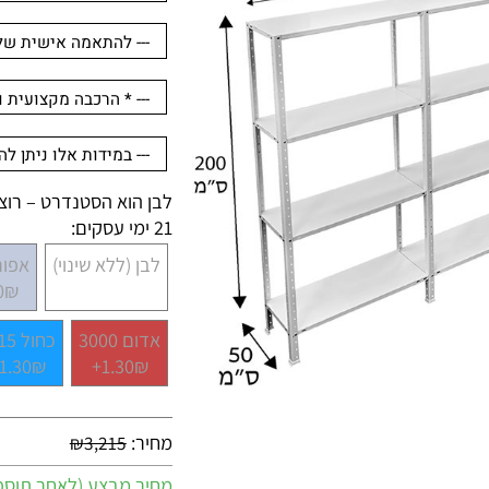
לבן הוא הסטנדרט – רוצים 
21 ימי עסקים:
לבן (ללא שינוי)
אפור 7001
.30₪+
אדום 3000
כחול 5015
1.30₪+
1.30₪+
מחיר:
₪
3,215