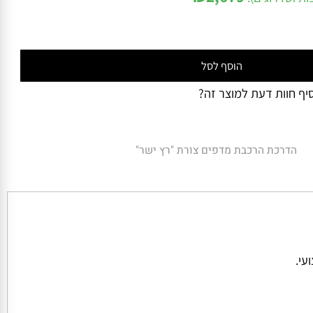
₪
2,679
ושדרוגים):
הוסף לסל
 חוות דעת למוצר זה?
הדרכת הרכבת מדפים צורת "רץ ישר"