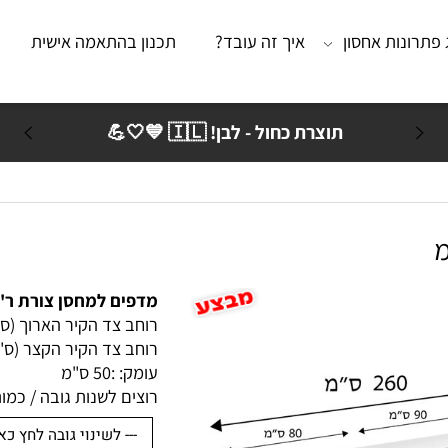
נות אחסון
איך זה עובד?
תכנון בהתאמה אישית
מא
תוצרת כחול - לבן! 🇮🇱 💙🤍💪
מדפים למחסן צורת ר' 260/230 ס"מ עומק 50 ס"מ
רוחב צד הקיר הארוך (ס"מ):
רוחב צד הקיר הקצר (ס"מ): 
עומק: :
50 ס"מ
רוצים לשנות גובה / כמות ק