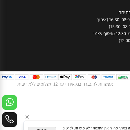
עקבו אחרינו ברשת:
050
073-
נתניה, רח' המסגר
חה:
א'-ה': 08:00–16:30 (איסוף
ו': 08:00–12:30 (איסוף עצמי
אפשרות להעברה בנקאית + עד 12 תשלומים ללא ריבית