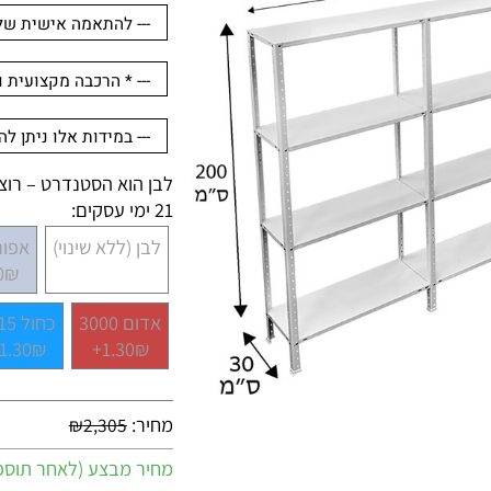
לבן הוא הסטנדרט – רוצים 
21 ימי עסקים:
לבן (ללא שינוי)
אפור 7001
.30₪+
אדום 3000
כחול 5015
1.30₪+
1.30₪+
מחיר:
₪
2,305