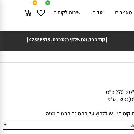
0
0
מרים
אודות
שירות לקוחות
| קוד ספק ממשלתי במרכבה: 42856313 |
💳🔒 אפשר להזמין גם באמצעות PayPal
 :
270 ס"מ
:
180 ס"מ
ומות? :
יש ללחוץ על התמונה הרצויה מטה