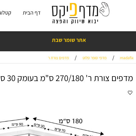
דף הבית
קטלוג פתרו
תוצרת כחול - לבן! 🇮🇱 💙🤍💪
אתר שומר שבת
/
/
מדפי סופר סלוט
מדפים צורת ר
ר' 270/180 ס"מ בעומק 30 ס"מ