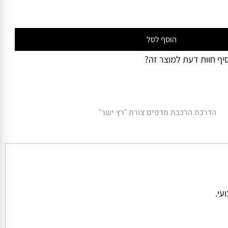
₪
1,921
ושדרוגים):
הוסף לסל
 חוות דעת למוצר זה?
הדרכת הרכבת מדפים צורת "רץ ישר"