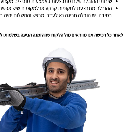
אנו מספקים לכם את המדפים עד 4 ימי עסקים.
במידה ונגמר במלאי ניצור איתכם קשר והמלאי מתעדכן ממוצע כ
שירותי ההובלה שלנו מתבצעות באמצעות מובילים מקצועיים שעו
ההובלה מתבצעת למקומות קרקע או למקומות שיש אפשרות להגי
במידה ויש הובלה חריגה נא לעדכן מראש והתשלום יהיה בהתאם
 כל רכישה אנו מוודאים מול הלקוח שההזמנה הגיעה בשלמות ולשביעו