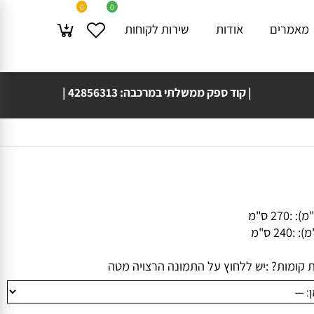
0
0
מרים
אודות
שירות לקוחות
| קוד ספק ממשלתי במרכבה: 42856313 |
💳🔒 אפשר להזמין גם באמצעות PayPal
 :
270 ס"מ
:
240 ס"מ
ומות? :
יש ללחוץ על התמונה הרצויה מטה