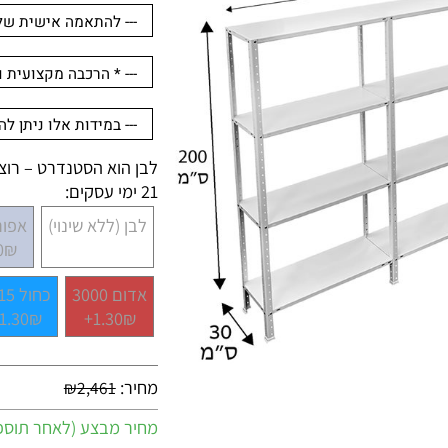
לבן הוא הסטנדרט – רוצים 
21 ימי עסקים:
לבן (ללא שינוי)
אפור 7001
.30₪+
אדום 3000
כחול 5015
1.30₪+
1.30₪+
מחיר:
₪
2,461