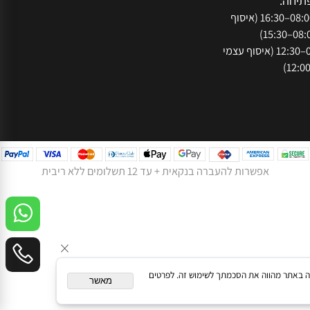
073-
נתניה, רח' המסגר
חה:
א'-ה': 08:00–16:30 (איסוף
ו': 08:00–12:30 (איסוף עצמי
אפשרות להעברה בנקאית + עד 12 תשלומים ללא ריבית