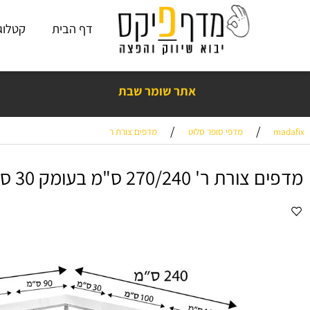
דף הבית
קטלוג פתרו
תוצרת כחול - לבן! 🇮🇱 💙🤍💪
אתר שומר שבת
/
/
מדפי סופר סלוט
מדפים צורת ר
ר' 270/240 ס"מ בעומק 30 ס"מ