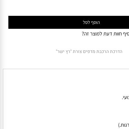
₪
2,051
ושדרוגים):
הוסף לסל
 חוות דעת למוצר זה?
הדרכת הרכבת מדפים צורת "רץ ישר"