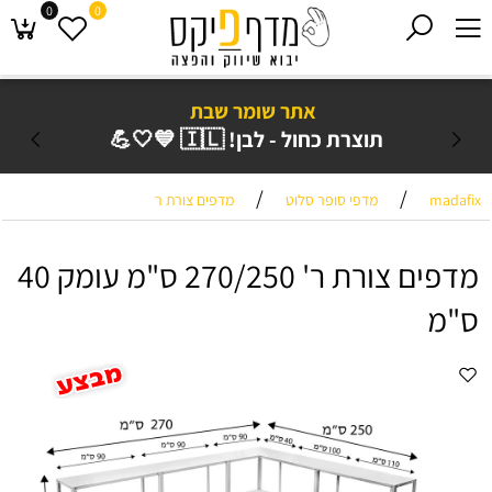
0
0
אתר שומר שבת
תוצרת כחול - לבן! 🇮🇱 💙🤍💪
/
/
madafix
מדפי סופר סלוט
מדפים צורת ר
מדפים צורת ר' 270/250 ס"מ עומק 40
ס"מ