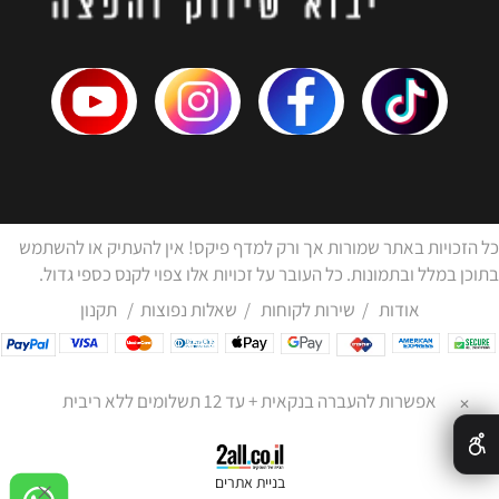
כל הזכויות באתר שמורות אך ורק למדף פיקס! אין להעתיק או להשתמש
בתוכן במלל ובתמונות. כל העובר על זכויות אלו צפוי לקנס כספי גדול.
אודות
/
שירות לקוחות
/
שאלות נפוצות
/
תקנון
אפשרות להעברה בנקאית + עד 12 תשלומים ללא ריבית
✕
בניית אתרים