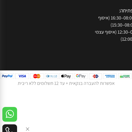
עקבו אחרינו ברשת:
050
073-
נתניה, רח' המסגר
חה:
א'-ה': 08:00–16:30 (איסוף
ו': 08:00–12:30 (איסוף עצמי
אפשרות להעברה בנקאית + עד 12 תשלומים ללא ריבית