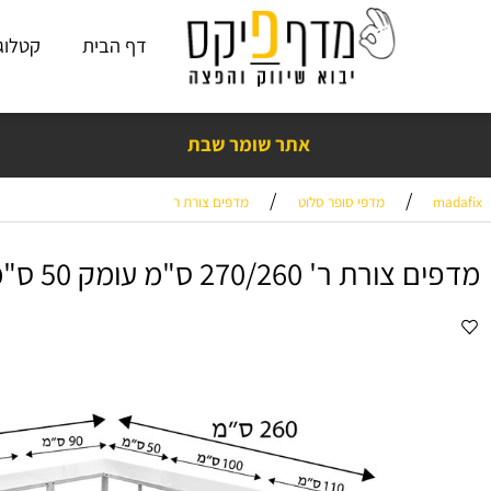
דף הבית
קטלוג פתרו
אתר שומר שבת
נים בראש שקט עם מדף פיקס! כמעט 15
שנות ניסיון
,
אלפי ביקורות חיוביות
❤️
/
/
מדפי סופר סלוט
מדפים צורת ר
ר' 270/260 ס"מ עומק 50 ס"מ