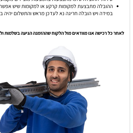
אנו מספקים לכם את המדפים עד 4 ימי עסקים.
במידה ונגמר במלאי ניצור איתכם קשר והמלאי מתעדכן ממוצע כ
שירותי ההובלה שלנו מתבצעות באמצעות מובילים מקצועיים שעו
ההובלה מתבצעת למקומות קרקע או למקומות שיש אפשרות להגי
במידה ויש הובלה חריגה נא לעדכן מראש והתשלום יהיה בהתאם
 כל רכישה אנו מוודאים מול הלקוח שההזמנה הגיעה בשלמות ולשביעו