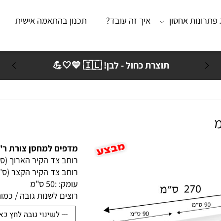
נות אחסון
איך זה עובד?
תכנון בהתאמה אישית
מא
תוצרת כחול - לבן! 🇮🇱 💙🤍💪
מדפים למחסן צורת ר' 270/260 ס"מ עומק 50 ס"מ
רוחב צד הקיר הארוך (ס"מ):
רוחב צד הקיר הקצר (ס"מ): 
עומק: :
50 ס"מ
רוצים לשנות גובה / כמות ק