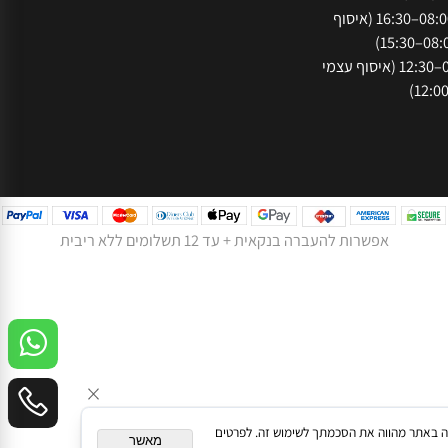
073-
נתניה, רח' המסגר
חה:
א'-ה': 08:00–16:30 (איסוף
ו': 08:00–12:30 (איסוף עצמי
אפשרות להעברה בנקאית + עד 12 תשלומים ללא ריבית