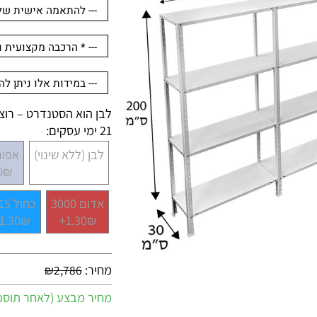
לבן הוא הסטנדרט – רוצים 
21 ימי עסקים:
לבן (ללא שינוי)
אפור 7001
.30₪+
אדום 3000
כחול 5015
1.30₪+
1.30₪+
מחיר:
₪
2,786