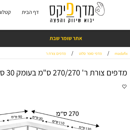
דף הבית
קטלוג פתרו
אתר שומר שבת
נים בראש שקט עם מדף פיקס! כמעט 15
שנות ניסיון
,
אלפי ביקורות חיוביות
❤️
/
/
מדפי סופר סלוט
מדפים צורת ר
ר' 270/270 ס"מ בעומק 30 ס"מ