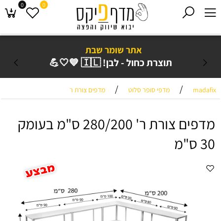
0
0
אתר שומר שבת
תוצרת כחול - לבן! 🇮🇱 💙🤍💪
/
/
madafix
מדפי סופר סלוט
מדפים צורת ר
מדפים צורת ר' 280/200 ס"מ בעומק
30 ס"מ