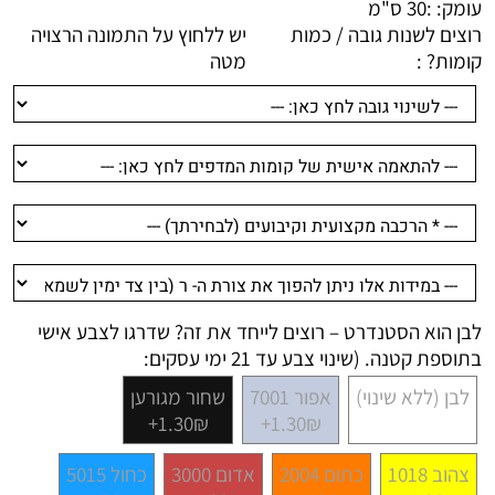
עומק: :
30 ס"מ
רוצים לשנות גובה / כמות
יש ללחוץ על התמונה הרצויה
קומות? :
מטה
לבן הוא הסטנדרט – רוצים לייחד את זה? שדרגו לצבע אישי
בתוספת קטנה. (שינוי צבע עד 21 ימי עסקים:
לבן (ללא שינוי)
אפור 7001
שחור מגורען
1.30₪+
1.30₪+
צהוב 1018
כתום 2004
אדום 3000
כחול 5015