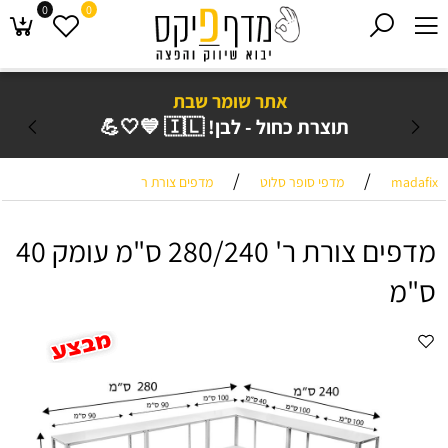
0
0
אתר שומר שבת
תוצרת כחול - לבן! 🇮🇱 💙🤍💪
/
/
madafix
מדפי סופר סלוט
מדפים צורת ר
מדפים צורת ר' 280/240 ס"מ עומק 40
ס"מ