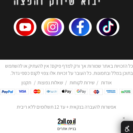
כל הזכויות באתר שמורות אך ורק למדף פיקס! אין להעתיק או להשתמש
בתוכן במלל ובתמונות. כל העובר על זכויות אלו צפוי לקנס כספי גדול.
אודות
/
שירות לקוחות
/
שאלות נפוצות
/
תקנון
אפשרות להעברה בנקאית + עד 12 תשלומים ללא ריבית
✕
בניית אתרים