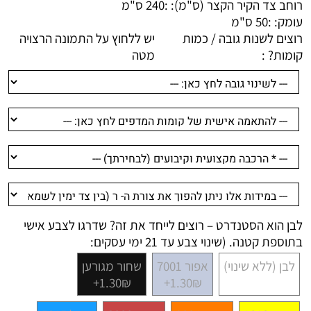
רוחב צד הקיר הקצר (ס"מ): :
240 ס"מ
עומק: :
50 ס"מ
רוצים לשנות גובה / כמות
יש ללחוץ על התמונה הרצויה
קומות? :
מטה
לבן הוא הסטנדרט – רוצים לייחד את זה? שדרגו לצבע אישי
בתוספת קטנה. (שינוי צבע עד 21 ימי עסקים:
לבן (ללא שינוי)
אפור 7001
שחור מגורען
1.30₪+
1.30₪+