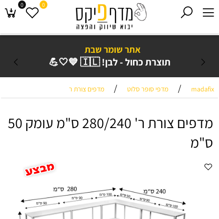
0
0
אתר שומר שבת
תוצרת כחול - לבן! 🇮🇱 💙🤍💪
/
/
madafix
מדפי סופר סלוט
מדפים צורת ר
מדפים צורת ר' 280/240 ס"מ עומק 50
ס"מ