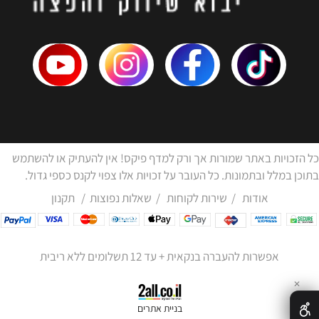
כל הזכויות באתר שמורות אך ורק למדף פיקס! אין להעתיק או להשתמש
בתוכן במלל ובתמונות. כל העובר על זכויות אלו צפוי לקנס כספי גדול.
אודות
/
שירות לקוחות
/
שאלות נפוצות
/
תקנון
אפשרות להעברה בנקאית + עד 12 תשלומים ללא ריבית
✕
בניית אתרים