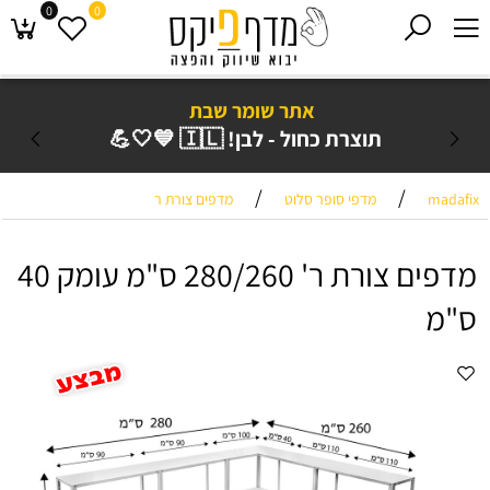
0
0
אתר שומר שבת
תוצרת כחול - לבן! 🇮🇱 💙🤍💪
/
/
madafix
מדפי סופר סלוט
מדפים צורת ר
מדפים צורת ר' 280/260 ס"מ עומק 40
ס"מ