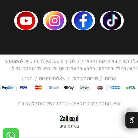
כל הזכויות באתר שמורות אך ורק למדף פיקס! אין להעתיק או להשתמש
בתוכן במלל ובתמונות. כל העובר על זכויות אלו צפוי לקנס כספי גדול.
אודות
/
שירות לקוחות
/
שאלות נפוצות
/
תקנון
אפשרות להעברה בנקאית + עד 12 תשלומים ללא ריבית
✕
בניית אתרים