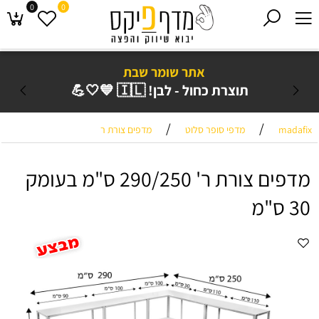
0
0
אתר שומר שבת
תוצרת כחול - לבן! 🇮🇱 💙🤍💪
/
/
madafix
מדפי סופר סלוט
מדפים צורת ר
מדפים צורת ר' 290/250 ס"מ בעומק
30 ס"מ