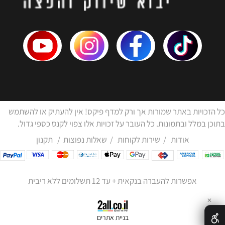
כל הזכויות באתר שמורות אך ורק למדף פיקס! אין להעתיק או להשתמש
בתוכן במלל ובתמונות. כל העובר על זכויות אלו צפוי לקנס כספי גדול.
אודות
/
שירות לקוחות
/
שאלות נפוצות
/
תקנון
אפשרות להעברה בנקאית + עד 12 תשלומים ללא ריבית
✕
בניית אתרים