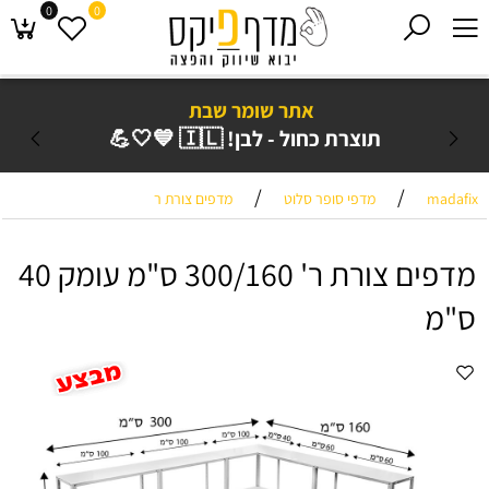
0
0
אתר שומר שבת
תוצרת כחול - לבן! 🇮🇱 💙🤍💪
/
/
madafix
מדפי סופר סלוט
מדפים צורת ר
מדפים צורת ר' 300/160 ס"מ עומק 40
ס"מ