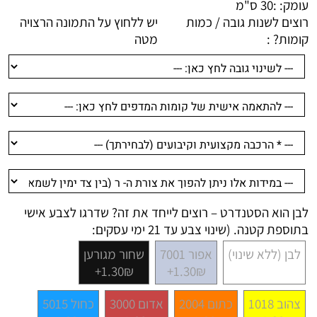
עומק: :
30 ס"מ
רוצים לשנות גובה / כמות
יש ללחוץ על התמונה הרצויה
קומות? :
מטה
לבן הוא הסטנדרט – רוצים לייחד את זה? שדרגו לצבע אישי
בתוספת קטנה. (שינוי צבע עד 21 ימי עסקים:
לבן (ללא שינוי)
אפור 7001
שחור מגורען
1.30₪+
1.30₪+
צהוב 1018
כתום 2004
אדום 3000
כחול 5015