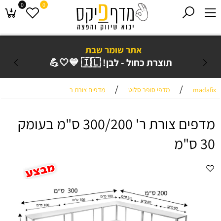
0
0
אתר שומר שבת
תוצרת כחול - לבן! 🇮🇱 💙🤍💪
/
/
madafix
מדפי סופר סלוט
מדפים צורת ר
מדפים צורת ר' 300/200 ס"מ בעומק
30 ס"מ