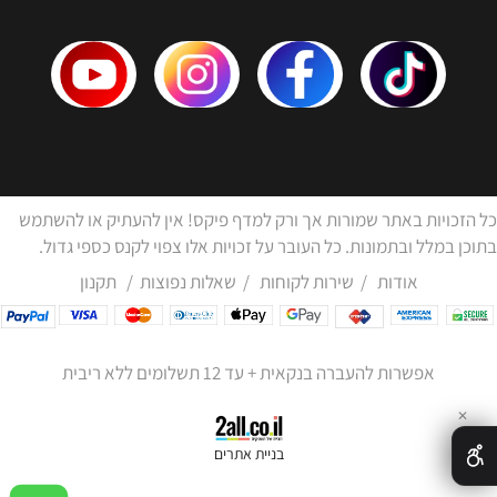
כל הזכויות באתר שמורות אך ורק למדף פיקס! אין להעתיק או להשתמש
בתוכן במלל ובתמונות. כל העובר על זכויות אלו צפוי לקנס כספי גדול.
אודות
/
שירות לקוחות
/
שאלות נפוצות
/
תקנון
אפשרות להעברה בנקאית + עד 12 תשלומים ללא ריבית
✕
בניית אתרים