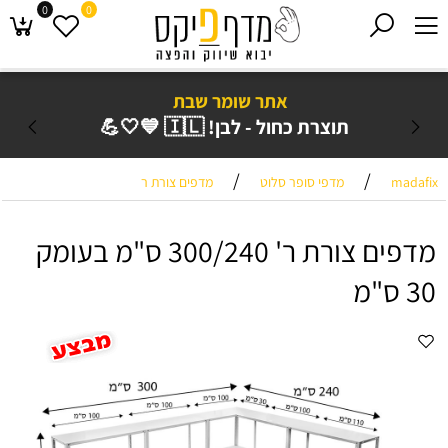
0
0
אתר שומר שבת
תוצרת כחול - לבן! 🇮🇱 💙🤍💪
/
/
madafix
מדפי סופר סלוט
מדפים צורת ר
מדפים צורת ר' 300/240 ס"מ בעומק
30 ס"מ