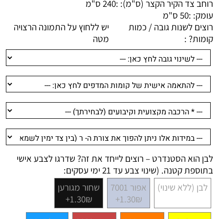
רוחב צד הקיר הקצר (ס"מ): :
240 ס"מ
עומק: :
50 ס"מ
רוצים לשנות גובה / כמות
יש ללחוץ על התמונה הרצויה
קומות? :
מטה
לבן הוא הסטנדרט – רוצים לייחד את זה? שדרגו לצבע אישי
בתוספת קטנה. (שינוי צבע עד 21 ימי עסקים:
לבן (ללא שינוי)
אפור 7001
שחור מגורען
1.30₪+
1.30₪+