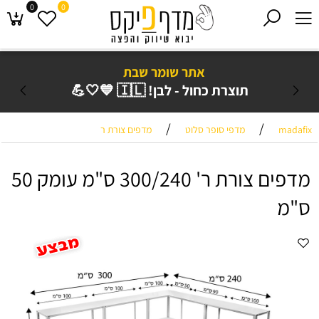
0
0
אתר שומר שבת
תוצרת כחול - לבן! 🇮🇱 💙🤍💪
/
/
madafix
מדפי סופר סלוט
מדפים צורת ר
מדפים צורת ר' 300/240 ס"מ עומק 50
ס"מ