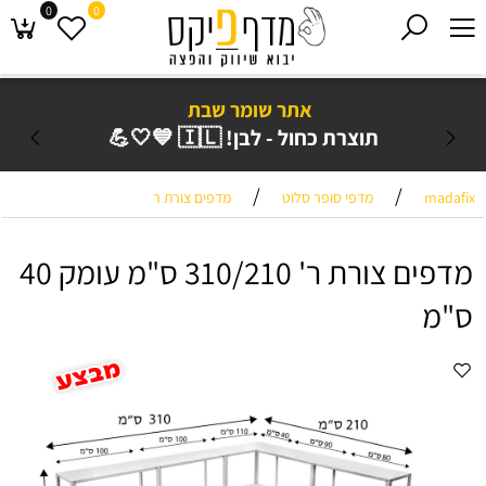
0
0
אתר שומר שבת
תוצרת כחול - לבן! 🇮🇱 💙🤍💪
/
/
madafix
מדפי סופר סלוט
מדפים צורת ר
מדפים צורת ר' 310/210 ס"מ עומק 40
ס"מ