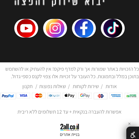
כל הזכויות באתר שמורות אך ורק למדף פיקס! אין להעתיק או להשתמש
בתוכן במלל ובתמונות. כל העובר על זכויות אלו צפוי לקנס כספי גדול.
אודות
/
שירות לקוחות
/
שאלות נפוצות
/
תקנון
אפשרות להעברה בנקאית + עד 12 תשלומים ללא ריבית
✕
בניית אתרים