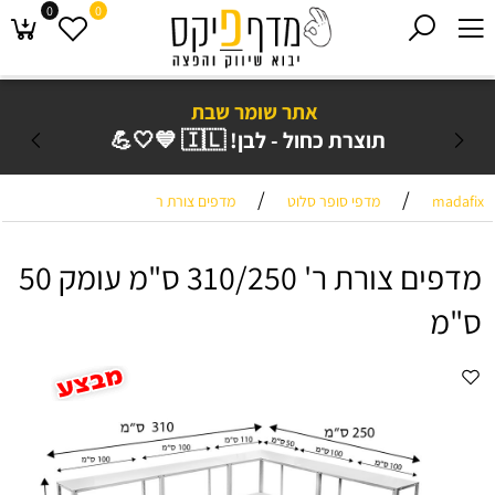
0
0
אתר שומר שבת
תוצרת כחול - לבן! 🇮🇱 💙🤍💪
/
/
madafix
מדפי סופר סלוט
מדפים צורת ר
מדפים צורת ר' 310/250 ס"מ עומק 50
ס"מ