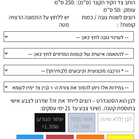
רוחב צד הקיר הקצר (ס"מ): :
250 ס"מ
עומק: :
50 ס"מ
רוצים לשנות גובה / כמות
יש ללחוץ על התמונה הרצויה
קומות? :
מטה
לבן הוא הסטנדרט – רוצים לייחד את זה? שדרגו לצבע אישי
בתוספת קטנה. (שינוי צבע עד 21 ימי עסקים:
לבן (ללא שינוי)
אפור 7001
שחור מגורען
1.30₪+
1.30₪+