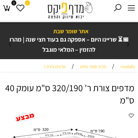
0
0
אתר שומר שבת
📅⏳ שריינו היום – אספקה גם בעוד חצי שנה | מהרו
להזמין – המלאי מוגבל
/
/
madafix
מדפי סופר סלוט
מדפים צורת ר
מדפים צורת ר' 320/190 ס"מ עומק 40
ס"מ