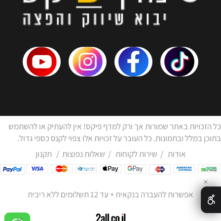
כל הזכויות באתר שמורות אך ורק למדף פיקס! אין להעתיק או להשתמש
בתוכן במלל ובתמונות. כל העובר על זכויות אלו צפוי לקנס כספי גדול.
אודות
/
שירות לקוחות
/
שאלות נפוצות
/
תקנון
✕
אפשרות להעברה בנקאית + עד 12 תשלומים ללא ריבית