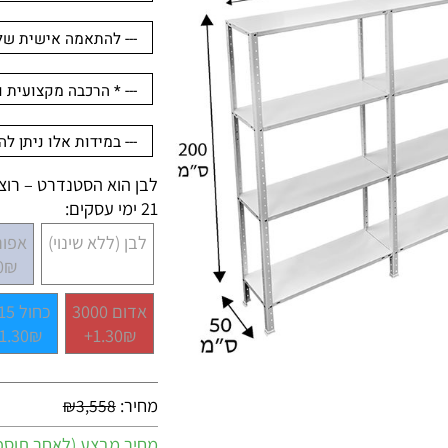
לבן הוא הסטנדרט – רוצים 
21 ימי עסקים:
לבן (ללא שינוי)
אפור 7001
.30₪+
אדום 3000
כחול 5015
1.30₪+
1.30₪+
מחיר:
₪
3,558