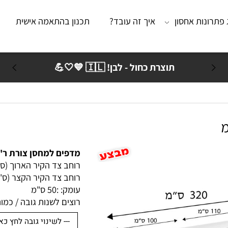
נות אחסון
איך זה עובד?
תכנון בהתאמה אישית
מא
תוצרת כחול - לבן! 🇮🇱 💙🤍💪
מדפים למחסן צורת ר' 320/240 ס"מ עומק 50 ס"מ
רוחב צד הקיר הארוך (ס"מ):
רוחב צד הקיר הקצר (ס"מ): 
עומק: :
50 ס"מ
רוצים לשנות גובה / כמות ק