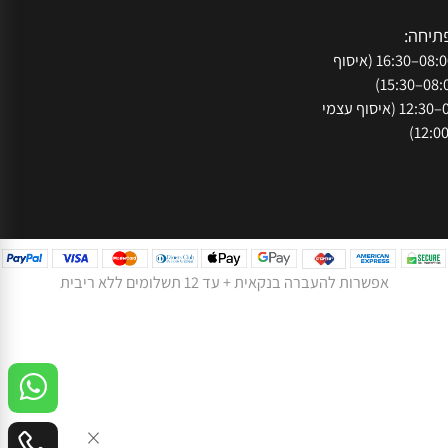
עקבו אחרינו ברשת:
050
073-
נתניה, רח' המסגר
חה:
א'-ה': 08:00–16:30 (איסוף
ו': 08:00–12:30 (איסוף עצמי
אפשרות להעברה בנקאית + עד 12 תשלומים ללא ריבית