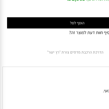
₪
2,965
ושדרוגים):
הוסף לסל
 חוות דעת למוצר זה?
הדרכת הרכבת מדפים צורת "רץ ישר"