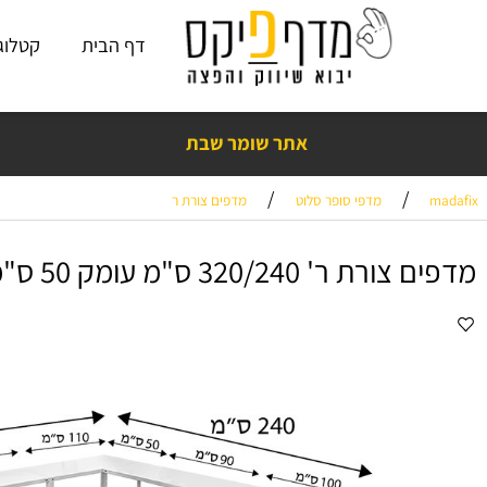
דף הבית
קטלוג פתרו
אתר שומר שבת
נים בראש שקט עם מדף פיקס! כמעט 15
שנות ניסיון
,
אלפי ביקורות חיוביות
❤️
/
/
מדפי סופר סלוט
מדפים צורת ר
ר' 320/240 ס"מ עומק 50 ס"מ