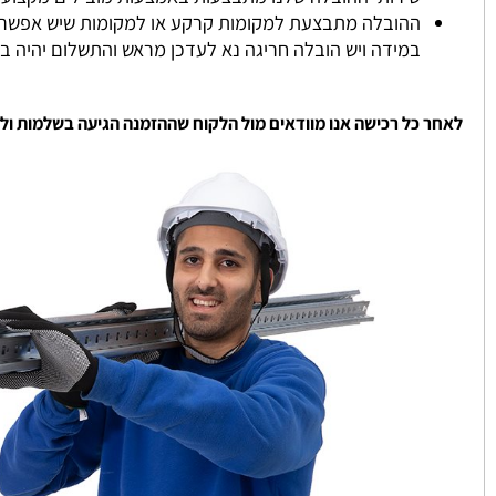
אנו מספקים לכם את המדפים עד 4 ימי עסקים.
במידה ונגמר במלאי ניצור איתכם קשר והמלאי מתעדכן ממוצע כ
שירותי ההובלה שלנו מתבצעות באמצעות מובילים מקצועיים שעו
ההובלה מתבצעת למקומות קרקע או למקומות שיש אפשרות להגי
במידה ויש הובלה חריגה נא לעדכן מראש והתשלום יהיה בהתאם
 כל רכישה אנו מוודאים מול הלקוח שההזמנה הגיעה בשלמות ולשביעו