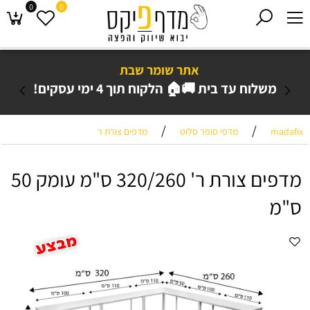
0
0
אתר שומר שבת
משלוח עד בית 🚚🏠 הלקוח תוך 4 ימי עסקים!
/
/
madafix
מדפי סופר סלוט
מדפים צורת ר
מדפים צורת ר' 320/260 ס"מ עומק 50
ס"מ