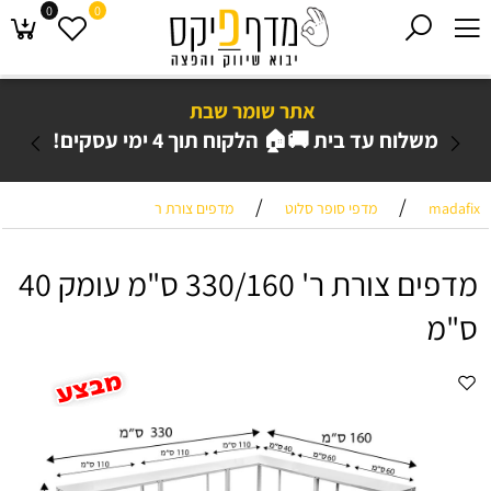
0
0
אתר שומר שבת
משלוח עד בית 🚚🏠 הלקוח תוך 4 ימי עסקים!
/
/
madafix
מדפי סופר סלוט
מדפים צורת ר
מדפים צורת ר' 330/160 ס"מ עומק 40
ס"מ