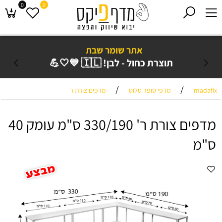
0
0
אתר שומר שבת
תוצרת כחול - לבן! 🇮🇱 💙🤍💪
/
/
madafix
מדפי סופר סלוט
מדפים צורת ר
מדפים צורת ר' 330/190 ס"מ עומק 40
ס"מ