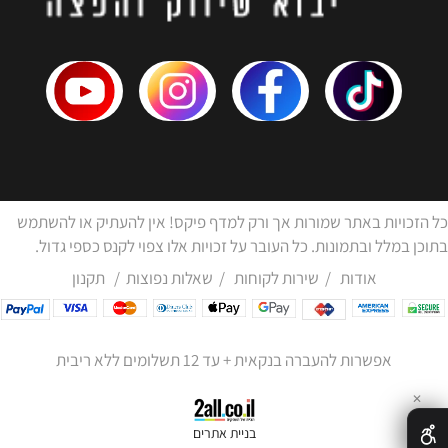
כל הזכויות באתר שמורות אך ורק למדף פיקס! אין להעתיק או להשתמש
בתוכן במלל ובתמונות. כל העובר על זכויות אלו צפוי לקנס כספי גדול.
אודות
/
שירות לקוחות
/
שאלות נפוצות
/
תקנון
אפשרות להעברה בנקאית + עד 12 תשלומים ללא ריבית
✕
בניית אתרים