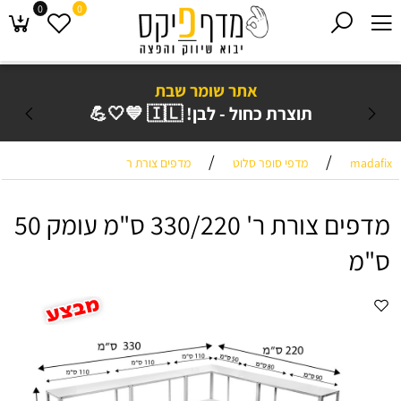
0
0
אתר שומר שבת
תוצרת כחול - לבן! 🇮🇱 💙🤍💪
/
/
madafix
מדפי סופר סלוט
מדפים צורת ר
מדפים צורת ר' 330/220 ס"מ עומק 50
ס"מ