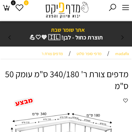
0
0
אתר שומר שבת
תוצרת כחול - לבן! 🇮🇱 💙🤍💪
/
/
madafix
מדפי סופר סלוט
מדפים צורת ר
מדפים צורת ר' 340/180 ס"מ עומק 50
ס"מ