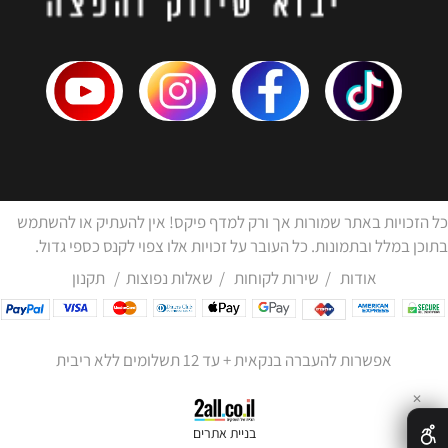
כל הזכויות באתר שמורות אך ורק למדף פיקס! אין להעתיק או להשתמש
בתוכן במלל ובתמונות. כל העובר על זכויות אלו צפוי לקנס כספי גדול.
אודות
/
שירות לקוחות
/
שאלות נפוצות
/
תקנון
אפשרות להעברה בנקאית + עד 12 תשלומים ללא ריבית
✕
בניית אתרים