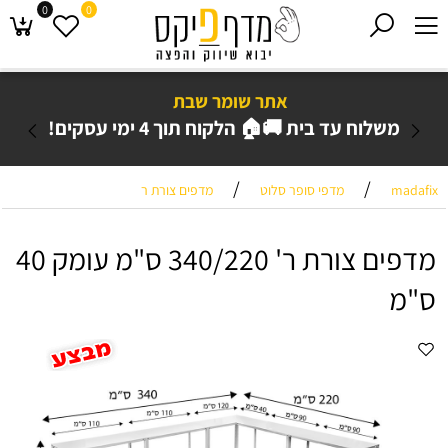
0
0
אתר שומר שבת
משלוח עד בית 🚚🏠 הלקוח תוך 4 ימי עסקים!
/
/
madafix
מדפי סופר סלוט
מדפים צורת ר
מדפים צורת ר' 340/220 ס"מ עומק 40
ס"מ