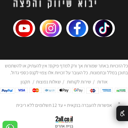
כל הזכויות באתר שמורות אך ורק למדף פיקס! אין להעתיק או להשתמש
בתוכן במלל ובתמונות. כל העובר על זכויות אלו צפוי לקנס כספי גדול.
אודות
/
שירות לקוחות
/
שאלות נפוצות
/
תקנון
✕
אפשרות להעברה בנקאית + עד 12 תשלומים ללא ריבית
בניית אתרים