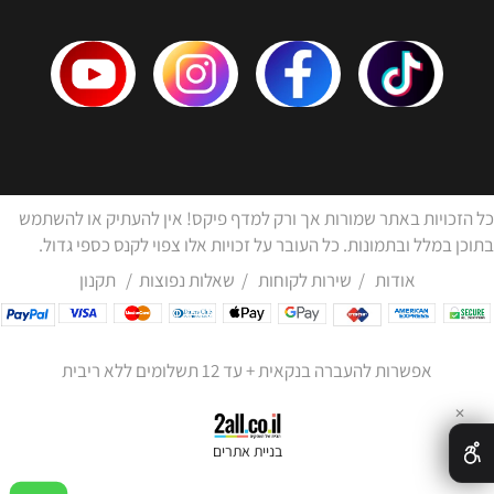
כל הזכויות באתר שמורות אך ורק למדף פיקס! אין להעתיק או להשתמש
בתוכן במלל ובתמונות. כל העובר על זכויות אלו צפוי לקנס כספי גדול.
אודות
/
שירות לקוחות
/
שאלות נפוצות
/
תקנון
אפשרות להעברה בנקאית + עד 12 תשלומים ללא ריבית
✕
בניית אתרים