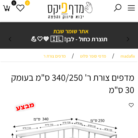
0
0
אתר שומר שבת
תוצרת כחול - לבן! 🇮🇱 💙🤍💪
/
/
madafix
מדפי סופר סלוט
מדפים צורת ר
מדפים צורת ר' 340/250 ס"מ בעומק
30 ס"מ