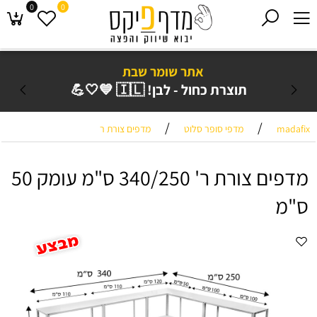
0
0
אתר שומר שבת
תוצרת כחול - לבן! 🇮🇱 💙🤍💪
משלוח ע
/
/
madafix
מדפי סופר סלוט
מדפים צורת ר
מדפים צורת ר' 340/250 ס"מ עומק 50
ס"מ