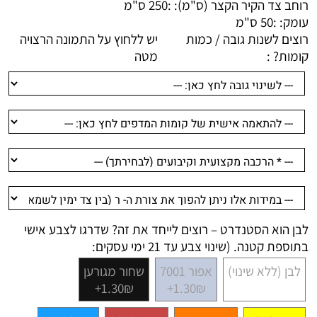
רוחב צד הקיר הקצר (ס"מ): :
250 ס"מ
עומק: :
50 ס"מ
רוצים לשנות גובה / כמות
יש ללחוץ על התמונה הרצויה
קומות? :
מטה
לבן הוא הסטנדרט – רוצים לייחד את זה? שדרגו לצבע אישי
בתוספת קטנה. (שינוי צבע עד 21 ימי עסקים:
לבן (ללא שינוי)
אפור 7001
שחור מגורען
1.30₪+
1.30₪+