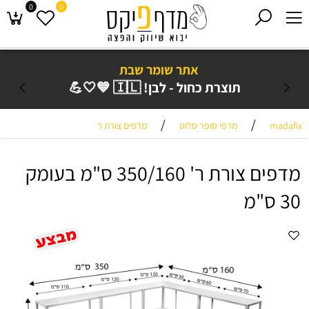
0
0
אתר שומר שבת
תוצרת כחול - לבן! 🇮🇱 💙🤍💪
/
/
madafix
מדפי סופר סלוט
מדפים צורת ר
מדפים צורת ר' 350/160 ס"מ בעומק
30 ס"מ