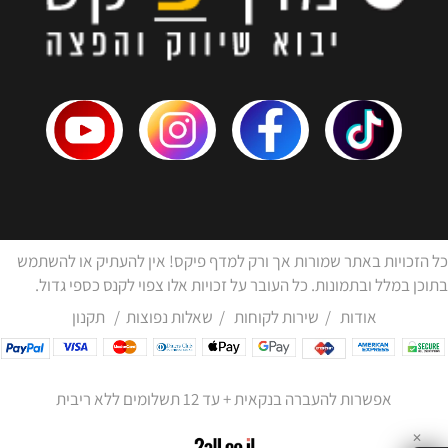
כל הזכויות באתר שמורות אך ורק למדף פיקס! אין להעתיק או להשתמש
בתוכן במלל ובתמונות. כל העובר על זכויות אלו צפוי לקנס כספי גדול.
אודות
/
שירות לקוחות
/
שאלות נפוצות
/
תקנון
אפשרות להעברה בנקאית + עד 12 תשלומים ללא ריבית
✕