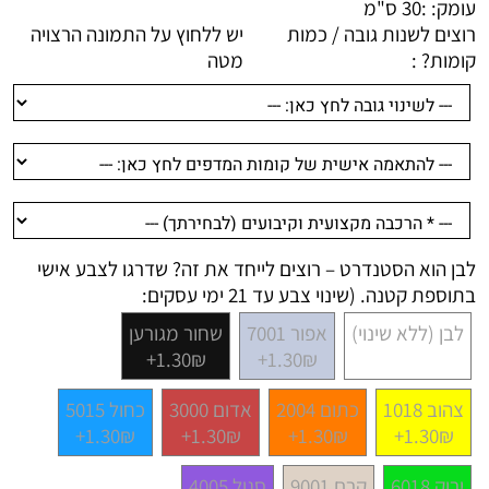
עומק: :
30 ס"מ
רוצים לשנות גובה / כמות
יש ללחוץ על התמונה הרצויה
קומות? :
מטה
לבן הוא הסטנדרט – רוצים לייחד את זה? שדרגו לצבע אישי
בתוספת קטנה. (שינוי צבע עד 21 ימי עסקים:
לבן (ללא שינוי)
אפור 7001
שחור מגורען
1.30₪+
1.30₪+
צהוב 1018
כתום 2004
אדום 3000
כחול 5015
1.30₪+
1.30₪+
1.30₪+
1.30₪+
ירוק 6018
קרם 9001
סגול 4005