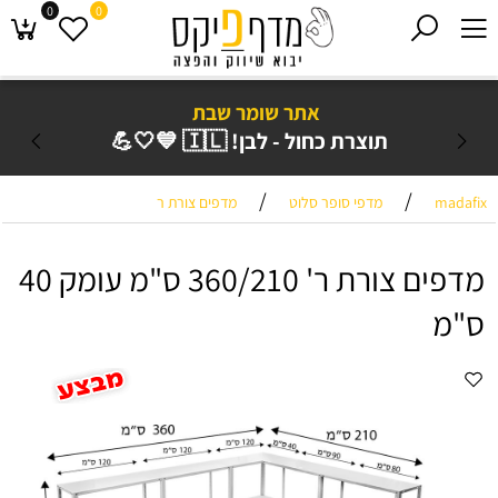
0
0
אתר שומר שבת
תוצרת כחול - לבן! 🇮🇱 💙🤍💪
/
/
madafix
מדפי סופר סלוט
מדפים צורת ר
מדפים צורת ר' 360/210 ס"מ עומק 40
ס"מ