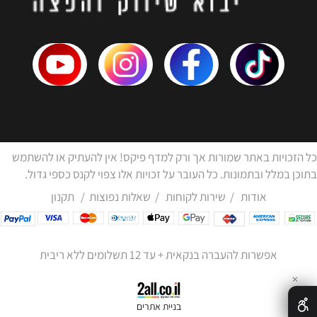
כל הזכויות באתר שמורות אך ורק למדף פיקס! אין להעתיק או להשתמש
בתוכן במלל ובתמונות. כל העובר על זכויות אלו צפוי לקנס כספי גדול.
אודות
/
שירות לקוחות
/
שאלות נפוצות
/
תקנון
אפשרות להעברה בנקאית + עד 12 תשלומים ללא ריבית
✕
בניית אתרים