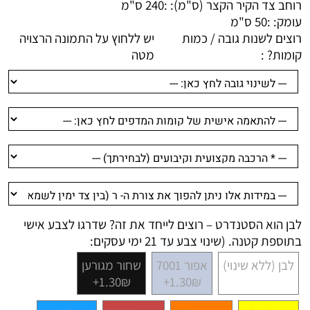
רוחב צד הקיר הקצר (ס"מ): :
240 ס"מ
עומק: :
50 ס"מ
רוצים לשנות גובה / כמות
יש ללחוץ על התמונה הרצויה
קומות? :
מטה
לבן הוא הסטנדרט – רוצים לייחד את זה? שדרגו לצבע אישי
בתוספת קטנה. (שינוי צבע עד 21 ימי עסקים:
לבן (ללא שינוי)
אפור 7001
שחור מגורען
1.30₪+
1.30₪+