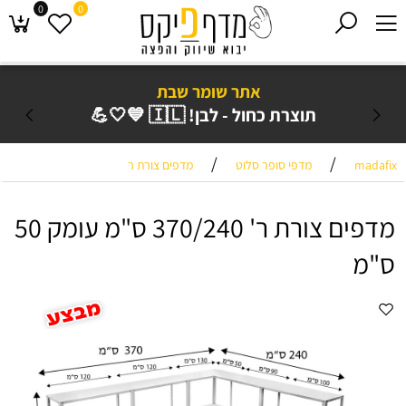
0
0
אתר שומר שבת
תוצרת כחול - לבן! 🇮🇱 💙🤍💪
/
/
madafix
מדפי סופר סלוט
מדפים צורת ר
מדפים צורת ר' 370/240 ס"מ עומק 50
ס"מ