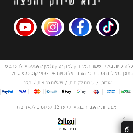
כל הזכויות באתר שמורות אך ורק למדף פיקס! אין להעתיק או להשתמש
בתוכן במלל ובתמונות. כל העובר על זכויות אלו צפוי לקנס כספי גדול.
אודות
/
שירות לקוחות
/
שאלות נפוצות
/
תקנון
אפשרות להעברה בנקאית + עד 12 תשלומים ללא ריבית
✕
בניית אתרים