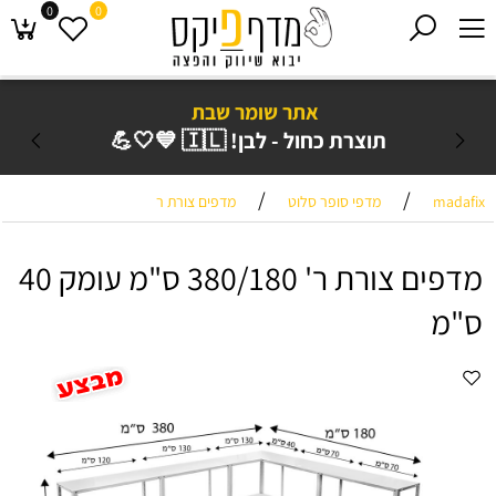
0
0
אתר שומר שבת
תוצרת כחול - לבן! 🇮🇱 💙🤍💪
/
/
madafix
מדפי סופר סלוט
מדפים צורת ר
מדפים צורת ר' 380/180 ס"מ עומק 40
ס"מ