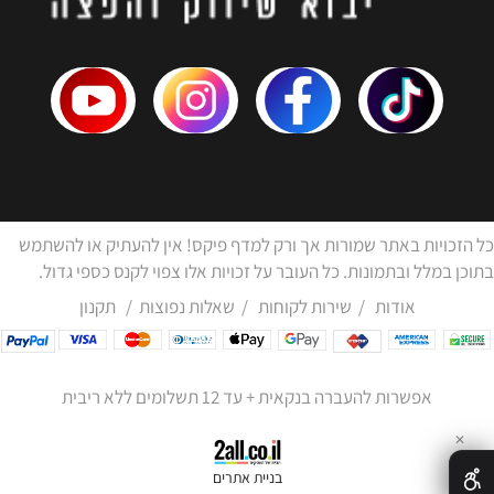
כל הזכויות באתר שמורות אך ורק למדף פיקס! אין להעתיק או להשתמש
בתוכן במלל ובתמונות. כל העובר על זכויות אלו צפוי לקנס כספי גדול.
אודות
/
שירות לקוחות
/
שאלות נפוצות
/
תקנון
אפשרות להעברה בנקאית + עד 12 תשלומים ללא ריבית
✕
בניית אתרים