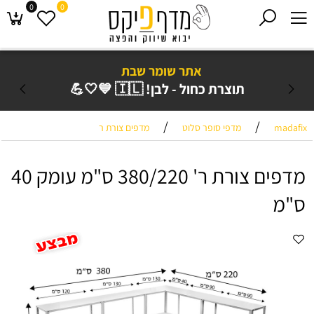
0
0
אתר שומר שבת
תוצרת כחול - לבן! 🇮🇱 💙🤍💪
/
/
madafix
מדפי סופר סלוט
מדפים צורת ר
מדפים צורת ר' 380/220 ס"מ עומק 40
ס"מ