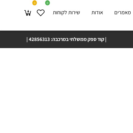
0
0
מרים
אודות
שירות לקוחות
| קוד ספק ממשלתי במרכבה: 42856313 |
משלוח עד בית 🚚🏠 הלקוח תוך 4 ימי עסקים!