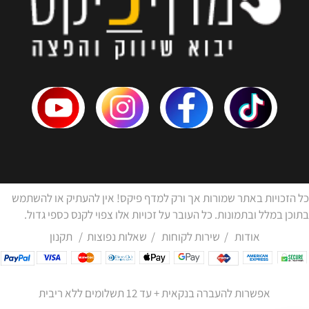
כל הזכויות באתר שמורות אך ורק למדף פיקס! אין להעתיק או להשתמש
בתוכן במלל ובתמונות. כל העובר על זכויות אלו צפוי לקנס כספי גדול.
אודות
/
שירות לקוחות
/
שאלות נפוצות
/
תקנון
אפשרות להעברה בנקאית + עד 12 תשלומים ללא ריבית