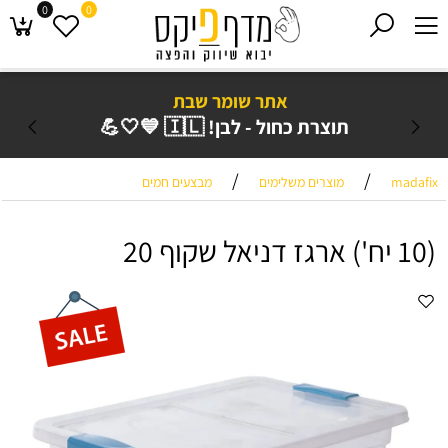
0
0
אתר שומר שבת
תוצרת כחול - לבן! 🇮🇱 💙🤍💪
/
/
madafix
מוצרים משלימים
מבצעים חמים
(10 יח') ארגז דניאל שקוף 20