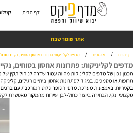
דף הבית
קטלוג פתרו
אתר שומר שבת
נים בראש שקט עם מדף פיקס! כמעט 15
שנות ניסיון
,
אלפי ביקורות חיוביות
❤️
/
/
מאמרים
מדפים לקליניקות: פתרונות אחסון בטוחים, נקיים ומודולריים לס
לקליניקות: פתרונות אחסון בטוחים, נקיים ומ
ון של מדפים לקליניקות מהווה עמוד שדרה לניהול תקין של מרחבי 
ו מסמכים. בניגוד לפתרונות אחסון ביתיים רגילים, קליניקה דור
. באמצעות מערכת מדפי הסופר סלוט המורכבת עם ברגים ואומים,
נקי. הבחירה בייצור כחול-לבן ישירות מהמקור מאפשרת לקליניקו