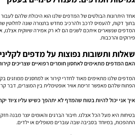
שינוי גבהים
מודולר
סטריליות
גבוהה
ת המדפים: מענה לשינויים בעסק
ונות הבולטים של המדפים שלנו הוא היכולת שלהם לעבור איתכם 
ות, להעמיס לרכב ולהרכיב מחדש בתצורה שונה לחלוטין שתתאי
נשארים איתכם לשנים הם לא רק אמירה שיווקית אצלנו, אלא הבט
והרכבות.
 ותשובות נפוצות על מדפים לקליניקות
פים מתאימים לאחסון חומרים רפואיים שצריכים קירור?
לנו מתאימים מאוד לחדרי קירור או למחסנים ממוזגים בקליניקות
להם מאפשר זרימת אוויר אופטימלית בין המוצרים, דבר קריטי ל