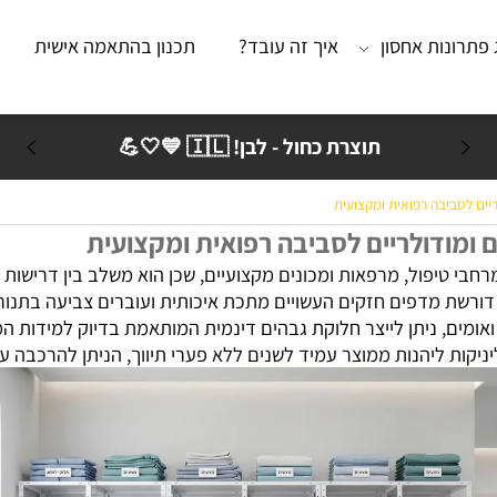
נות אחסון
איך זה עובד?
תכנון בהתאמה אישית
מא
תוצרת כחול - לבן! 🇮🇱 💙🤍💪
ביבה רפואית ומקצועית
ודולריים לסביבה רפואית ומקצועית
טיפול, מרפאות ומכונים מקצועיים, שכן הוא משלב בין דרישות היג
שת מדפים חזקים העשויים מתכת איכותית ועוברים צביעה בתנור, ת
 ניתן לייצר חלוקת גבהים דינמית המותאמת בדיוק למידות המכש
ת ליהנות ממוצר עמיד לשנים ללא פערי תיווך, הניתן להרכבה עצמ