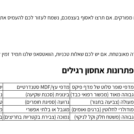
 למדוד נכון. ואם בכל זאת טעיתם? אין בעיה. אנחנו מציעים א
. אם תרצו לאסוף בעצמכם, נשמח לעזור לכם להעמיס את הציוד 
חת. אם יש לכם שאלות טכניות, הוואטסאפ שלנו תמיד זמין למע
נות אחסון רגילים
סופר סלוט של מדף פיקס
מדפי עץ/MDF סטנדרטיים
יחיד
 מאוד (מכשור רפואי כבד)
בינונית (סכנת שקיעה)
נמוכ
 (צביעה בתנור)
גרועה (ספיגת חומרים)
טובה