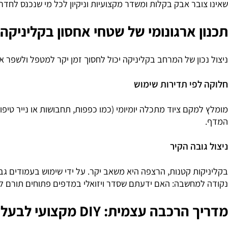
אנחנו עסק כחול-לבן מאפשרת לנו לפקח על כל שלב בייצור. מדפ
בר אבק בקלות ומשדר מקצועיות וניקיון לכל מי שנכנס לחדר.
 ארגונומי של שטחי אחסון בקליניקה
ון של המרחב בקליניקה יכול לחסוך זמן יקר למטפל ולשפר את חוו
פי תדירות שימוש
קם ציוד מתכלה יומיומי (כמו כפפות, תחבושות או נייר טיפול) בג
בה הקיר
ת קטנות, הרצפה היא משאב יקר. על ידי שימוש בעמודים גבוהים ה
מחשבה:
האם ידעתם שסדר ויזואלי במדפים פתוחים תורם להפחתת 