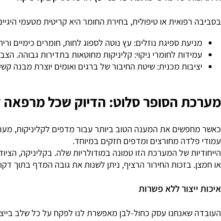
ת של מדפי מתכת על פני עץ או פלסטיק בקליניקה
פואית או טיפולית, בחירת החומר היא קריטית מטעמי היגיינה ובט
עת ספיגת נוזלים:
עץ נוטה לספוג לחות, חומרים כימיים וריחות. 
דות לחומרי ניקוי:
קליניקות מחוטאות בתדירות גבוהה. הצביעה בת
בות מכנית:
שיטת החיבור של ברגים ואומים יוצרת מבנה קשיח שלא
 הסופר סלוט: הדיוק שכל מרפאה זקוק
פשים את המענה הטוב ביותר עבור מדפים לקליניקות, מערכת ה
לדה מחורצים ומדפים חזקים במיוחד.
ת של המערכת הזו טמונה במודולריות שלה. בקליניקה, הציוד משת
 בזכות החירור הרציף, ניתן לשנות את גובה המדף בתוך דקות ספ
יצור ללא פשרות