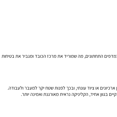
סטטית בתנור. תהליך זה מעניק למדף גימור חלק ונעים למגע,
 במדפים התחתונים, מה שמוריד את מרכז הכובד ומגביר את בטיחות
ונים או ציוד עונתי, ובכך לפנות שטח יקר למעבר ולעבודה.
וון אחיד, הקליניקה נראית מאורגנת ואמינה יותר.