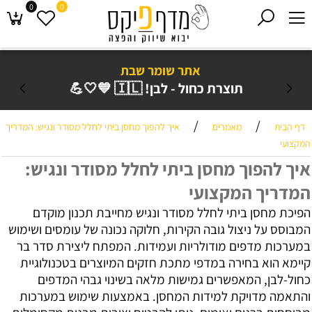
0
0
אתר שומר שבת
תוצרת כחול - לבן! 🇮🇱 💙🤍💪
משלוח עד ב
/
/
דף הבית
מאמרים
איך להפוך מחסן ביתי לחלל מסודר ונגיש: המדריך
המקצועי
איך להפוך מחסן ביתי לחלל מסודר ונגיש:
המדריך המקצועי
הפיכת מחסן ביתי לחלל מסודר ונגיש מחייבת תכנון מוקדם
המבוסס על ניצול גובה הקירות, חלוקה נכונה של עומסים ושימוש
במערכות מדפים מודולריות ועמידות. המפתח ליצירת סדר בר
קיימא הוא בחירה במדפי מתכת חזקים המיוצרים בטכנולוגיית
כחול-לבן, המאפשרים גמישות מלאה בשינוי גבהי המדפים
והתאמה מדויקת למידות המחסן. באמצעות שימוש במערכות