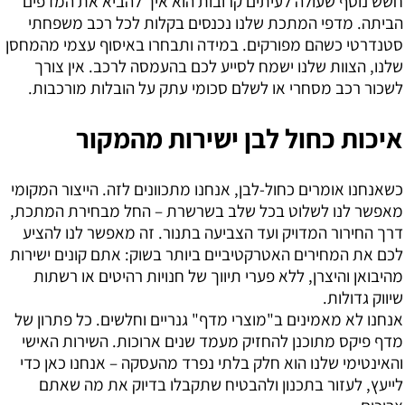
חשש נוסף שעולה לעיתים קרובות הוא איך להביא את המדפים
הביתה. מדפי המתכת שלנו נכנסים בקלות לכל רכב משפחתי
סטנדרטי כשהם מפורקים. במידה ותבחרו באיסוף עצמי מהמחסן
שלנו, הצוות שלנו ישמח לסייע לכם בהעמסה לרכב. אין צורך
לשכור רכב מסחרי או לשלם סכומי עתק על הובלות מורכבות.
איכות כחול לבן ישירות מהמקור
כשאנחנו אומרים כחול-לבן, אנחנו מתכוונים לזה. הייצור המקומי
מאפשר לנו לשלוט בכל שלב בשרשרת – החל מבחירת המתכת,
דרך החירור המדויק ועד הצביעה בתנור. זה מאפשר לנו להציע
לכם את המחירים האטרקטיביים ביותר בשוק: אתם קונים ישירות
מהיבואן והיצרן, ללא פערי תיווך של חנויות רהיטים או רשתות
שיווק גדולות.
אנחנו לא מאמינים ב"מוצרי מדף" גנריים וחלשים. כל פתרון של
מדף פיקס מתוכנן להחזיק מעמד שנים ארוכות. השירות האישי
והאינטימי שלנו הוא חלק בלתי נפרד מהעסקה – אנחנו כאן כדי
לייעץ, לעזור בתכנון ולהבטיח שתקבלו בדיוק את מה שאתם