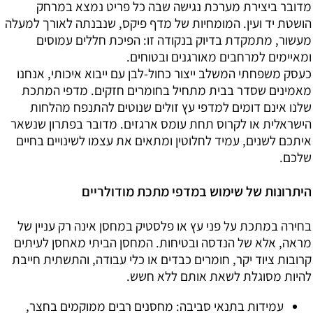
מדובר ביצירת מערכת נגישה שבה כל פריט נמצא במרחק
הושטת יד ועין. המומחיות של מדף פיקס, שנבנתה לאורך למעלה
מעשור, מתמקדת בדיוק בנקודה זו: הפיכת חללים עמוסים
ומאיימים למרחבים מאורגנים ובטוחים.
כעסק משפחתי המשלב ייצור כחול-לבן עם ייבוא איכותי, אנחנו
מאמינים שסדר בבית מתחיל בחומרים חזקים. מדפי המתכת
שלנו אינם דומים למדפי עץ זולים שנוטים להתנפח מהלחות
הישראלית או לקרוס תחת עומס ארגזים. מדובר בפתרון שנשאר
איתכם לשנים, עמיד לחלוטין ומתאים את עצמו לשינויים בחיים
שלכם.
היתרונות של שימוש במדפי מתכת מודולריים
בחירה במתכת על פני עץ או פלסטיק במחסן אינה רק עניין של
מראה, אלא של הנדסה ובטיחות. המחסן הביתי מאחסן לעיתים
קרובות ציוד יקר, חומרים כבדים או כלי עבודה, והתשתית חייבת
להיות מסוגלת לשאת אותם ללא חשש.
עמידות בתנאי סביבה:
מחסנים רבים ממוקמים בחצר,