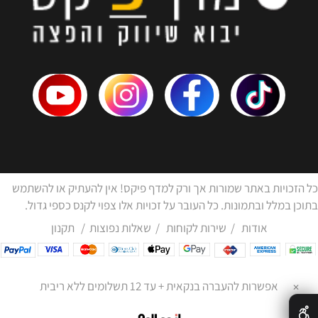
כל הזכויות באתר שמורות אך ורק למדף פיקס! אין להעתיק או להשתמש
בתוכן במלל ובתמונות. כל העובר על זכויות אלו צפוי לקנס כספי גדול.
אודות
/
שירות לקוחות
/
שאלות נפוצות
/
תקנון
✕
אפשרות להעברה בנקאית + עד 12 תשלומים ללא ריבית